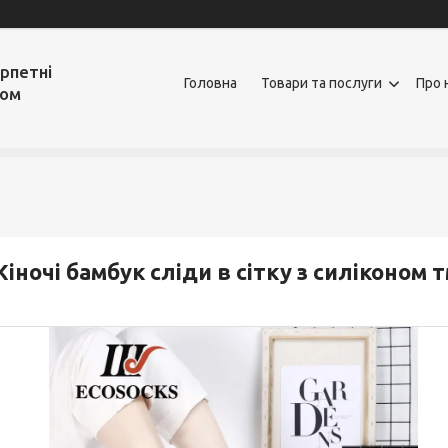
рпетні
Головна
Товари та послуги
Про 
том
іночі бамбук сліди в сітку з силіконом 