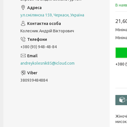
В ная
ул.смілянска 159, Черкаси, Україна
21,6
Мінім
Колесник Андрій Вікторович
Мінім
+380 (93) 948-48-84
andreykolesnik85@icloud.com
+380 (
380939484884
Жіночі
мисок