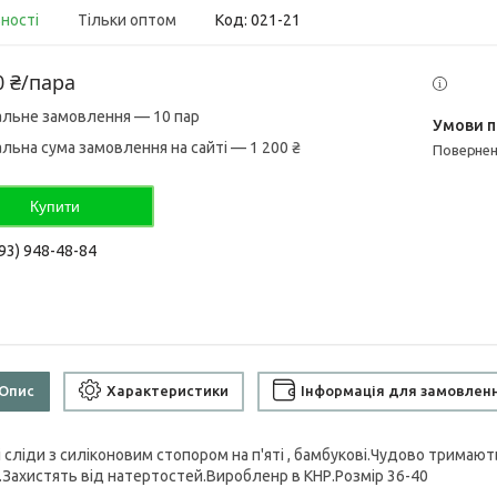
вності
Тільки оптом
Код:
021-21
0 ₴/пара
альне замовлення — 10 пар
альна сума замовлення на сайті — 1 200 ₴
поверне
Купити
93) 948-48-84
Опис
Характеристики
Інформація для замовлен
 сліди з силіконовим стопором на п'яті , бамбукові.Чудово тримають
.Захистять від натертостей.Виробленр в КНР.Розмір 36-40