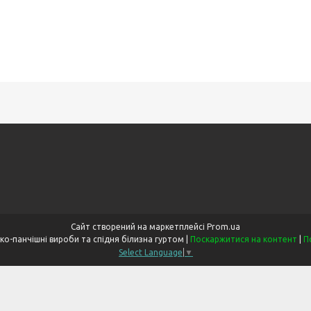
Сайт створений на маркетплейсі
Prom.ua
«Одеський Дім» Шкарпетко-панчішні вироби та спідня білизна гуртом |
Поскаржитися на контент
|
П
Select Language
▼