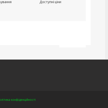
вування
Доступні ціни
олітика конфіденційності