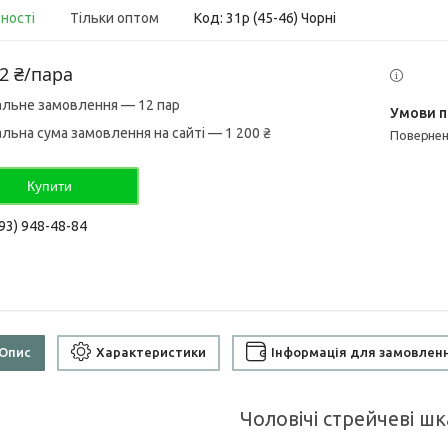
вності
Тільки оптом
Код:
31р (45-46) Чорні
2 ₴/пара
альне замовлення — 12 пар
альна сума замовлення на сайті — 1 200 ₴
поверне
Купити
93) 948-48-84
Опис
Характеристики
Інформація для замовлен
Чоловічі стрейчеві ш