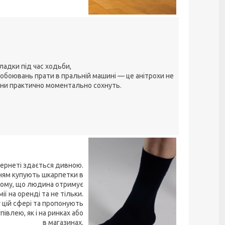
ладки під час ходьби,
побоювань прати в пральній машині — це анітрохи не
они практично моментально сохнуть.
нтернеті здається дивною.
нням купують шкарпетки в
тому, що людина отримує
ї на оренді та не тільки.
 цій сфері та пропонують
влею, як і на ринках або
в магазинах.