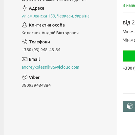
В ная
ул.смілянска 159, Черкаси, Україна
від
2
Мінім
Колесник Андрій Вікторович
Мінім
+380 (93) 948-48-84
andreykolesnik85@icloud.com
+380 (
380939484884