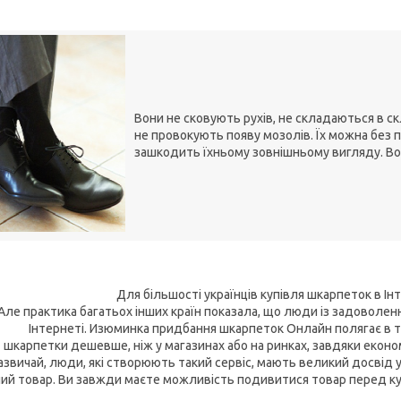
Вони не сковують рухів, не складаються в ск
не провокують появу мозолів. Їх можна без 
зашкодить їхньому зовнішньому вигляду. В
Для більшості українців купівля шкарпеток в І
Але практика багатьох інших країн показала, що люди із задоволе
Інтернеті. Изюминка придбання шкарпеток Онлайн полягає в 
шкарпетки дешевше, ніж у магазинах або на ринках, завдяки економі
азвичай, люди, які створюють такий сервіс, мають великий досвід у
ний товар. Ви завжди маєте можливість подивитися товар перед купі