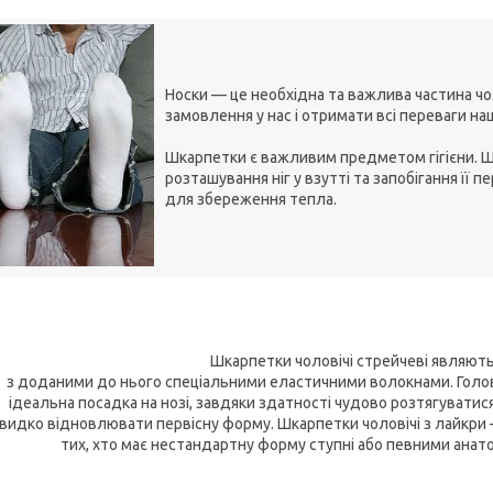
Носки — це необхідна та важлива частина ч
замовлення у нас і отримати всі переваги наш
Шкарпетки є важливим предметом гігієни.
розташування ніг у взутті та запобігання її
для збереження тепла.
Шкарпетки чоловічі стрейчеві являют
з доданими до нього спеціальними еластичними волокнами. Голо
ідеальна посадка на нозі, завдяки здатності чудово розтягуватися 
видко відновлювати первісну форму. Шкарпетки чоловічі з лайкри
тих, хто має нестандартну форму ступні або певними ана