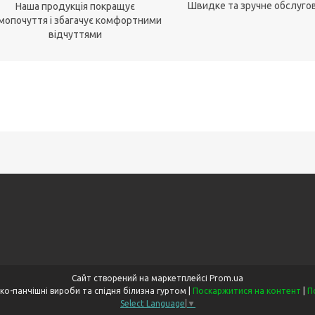
Швидке та зручне обслуго
Наша продукція покращує
мопочуття і
збагачує
комфортними
відчуттями
Сайт створений на маркетплейсі
Prom.ua
«Одеський Дім» Шкарпетко-панчішні вироби та спідня білизна гуртом |
Поскаржитися на контент
|
П
Select Language
▼