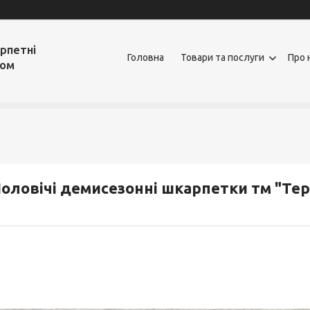
рпетні
Головна
Товари та послуги
Про 
том
оловічі демисезонні шкарпетки тм "Тер