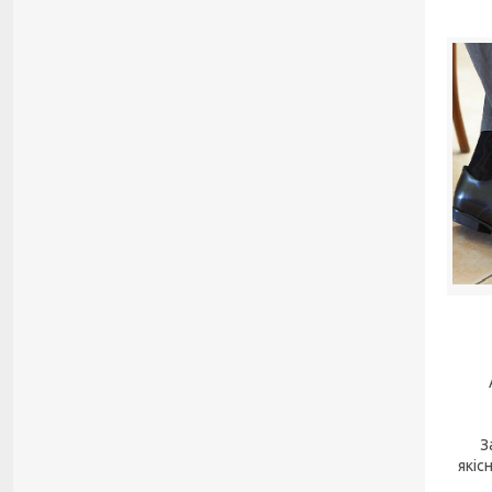
З
якіс