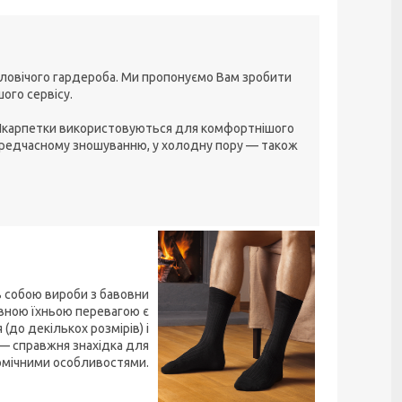
оловічого гардероба. Ми пропонуємо Вам зробити
ого сервісу.
 Шкарпетки використовуються для комфортнішого
 передчасному зношуванню, у холодну пору — також
ь собою вироби з бавовни
вною їхньою перевагою є
(до декількох розмірів) і
 — справжня знахідка для
томічними особливостями.