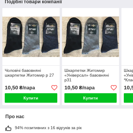
Подібні товари компанії
Чоловічі бавовняні
Шкарпетки Житомир
Шка
шкарпетки Житомир р 27
«Універсал» бавовняні
«Уні
р31
*Кла
10,50
10,50
10,
₴/пара
₴/пара
Купити
Купити
Про нас
94% позитивних з 16 відгуків за рік