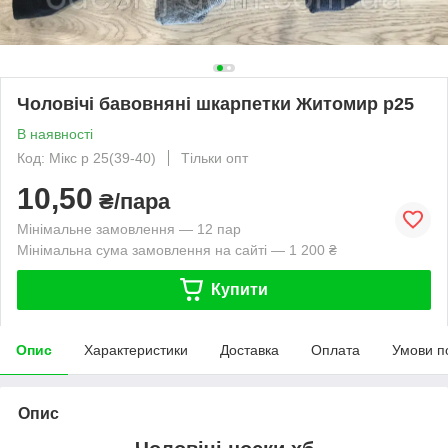
Чоловічі бавовняні шкарпетки Житомир р25
В наявності
Код: Мікс р 25(39-40)
Тільки опт
10,50
₴/пара
Мінімальне замовлення — 12 пар
Мінімальна сума замовлення на сайті — 1 200 ₴
Купити
Опис
Характеристики
Доставка
Оплата
Умови п
Опис