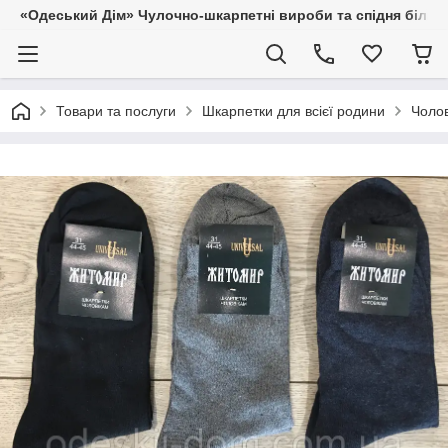
«Одеський Дім» Чулочно-шкарпетні вироби та спідня білиз
Товари та послуги
Шкарпетки для всієї родини
Чолов