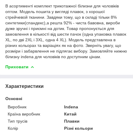
В асортименті комплект трикотажної білизни для чоловіків
оптом. Модель пошита у вигляді плавок, з хорошої
стрейчевой тканини. Завдяки тому, що в складі тільки 8%
синтетики(спандекс),а решта 92% - чиста бавовна, вироби
дуже зручні і приємні на дотик. Товар пропонується для
замовлення в кількості від шести пачок (одна упаковка плавок
XL, по дві 2XL і 3XL, одна 4 XL). Модель представлена в
різних кольорах та варіаціях як на фото. Зверніть увагу, що
розміри і забарвлення не підлягає вибору. Замовляйте нижню
білизну indena для чоловіків по доступним цінам.
Приховати
Характеристики
Основні
Виробник
Indena
Країна виробник
Китай
Тип трусів
Плавки
Колір
Різні кольори