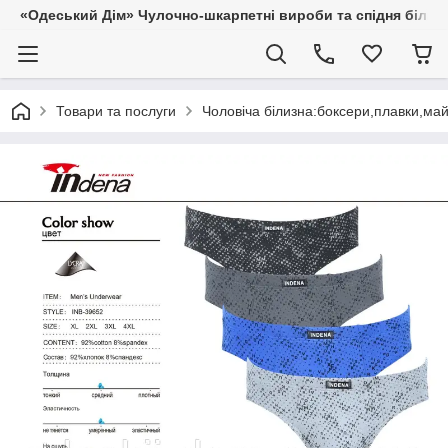
«Одеський Дім» Чулочно-шкарпетні вироби та спідня білиз
Товари та послуги
Чоловіча білизна:боксери,плавки,ма