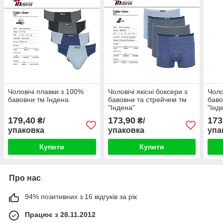
Чоловічі плавки з 100%
Чоловічі якісні боксери з
Чоло
бавовни тм Індена
бавовни та стрейчем тм
баво
"Індена"
"Інд
179,40
173,90
173
₴/
₴/
упаковка
упаковка
упа
Купити
Купити
Про нас
94% позитивних з 16 відгуків за рік
Працює з 28.11.2012