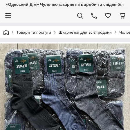
«Одеський Дім» Чулочно-шкарпетні вироби та спідня білиз
Товари та послуги
Шкарпетки для всієї родини
Чолов