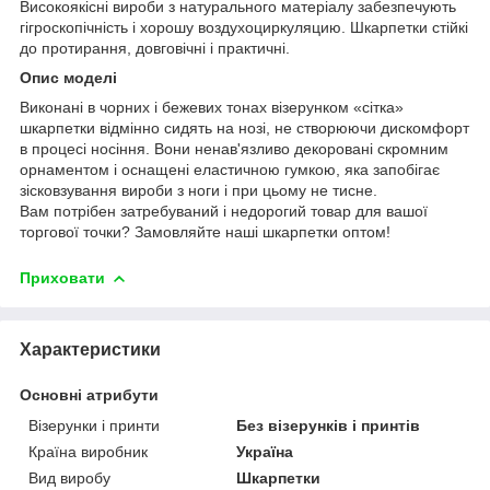
Високоякісні вироби з натурального матеріалу забезпечують
гігроскопічність і хорошу воздухоциркуляцию. Шкарпетки стійкі
до протирання, довговічні і практичні.
Опис моделі
Виконані в чорних і бежевих тонах візерунком «сітка»
шкарпетки відмінно сидять на нозі, не створюючи дискомфорт
в процесі носіння. Вони ненав'язливо декоровані скромним
орнаментом і оснащені еластичною гумкою, яка запобігає
зісковзування вироби з ноги і при цьому не тисне.
Вам потрібен затребуваний і недорогий товар для вашої
торгової точки? Замовляйте наші шкарпетки оптом!
Приховати
Характеристики
Основні атрибути
Візерунки і принти
Без візерунків і принтів
Країна виробник
Україна
Вид виробу
Шкарпетки