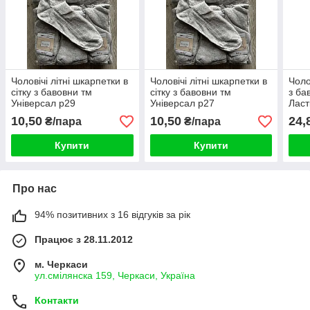
Чоловічі літні шкарпетки в
Чоловічі літні шкарпетки в
Чоло
сітку з бавовни тм
сітку з бавовни тм
з ба
Універсал р29
Універсал р27
Ласт
10,50
10,50
24,
₴/пара
₴/пара
Купити
Купити
Про нас
94% позитивних з 16 відгуків за рік
Працює з 28.11.2012
м. Черкаси
ул.смілянска 159, Черкаси, Україна
Контакти