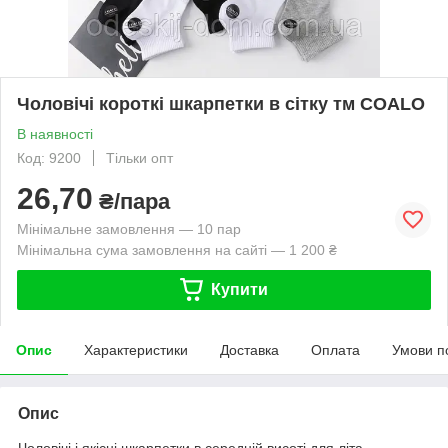
Чоловічі короткі шкарпетки в сітку тм COALO
В наявності
Код: 9200
Тільки опт
26,70
₴/пара
Мінімальне замовлення — 10 пар
Мінімальна сума замовлення на сайті — 1 200 ₴
Купити
Опис
Характеристики
Доставка
Оплата
Умови п
Опис
Чоловічі і якісні шкарпетки в середній висоті для літа.