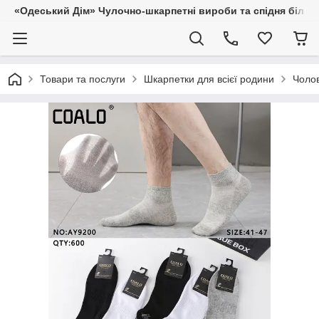
«Одеський Дім» Чулочно-шкарпетні вироби та спідня білиз
Товари та послуги
Шкарпетки для всієї родини
Чолов