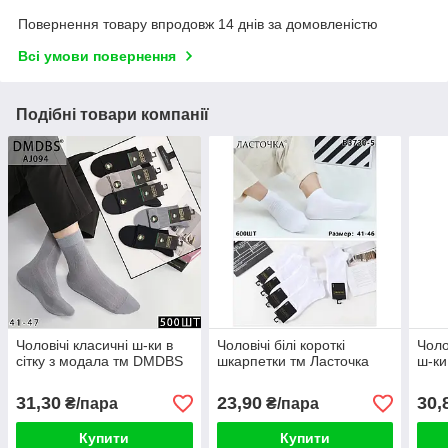
Повернення товару впродовж 14 днів за домовленістю
Всі умови повернення
Подібні товари компанії
Чоловічі класичні ш-ки в
Чоловічі білі короткі
Чоло
сітку з модала тм DMDBS
шкарпетки тм Ласточка
ш-ки
31,30
23,90
30,
₴/пара
₴/пара
Купити
Купити