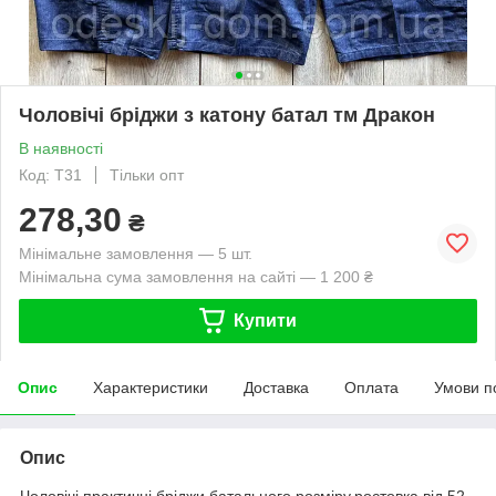
Чоловічі бріджи з катону батал тм Дракон
В наявності
Код: Т31
Тільки опт
278,30
₴
Мінімальне замовлення — 5 шт.
Мінімальна сума замовлення на сайті — 1 200 ₴
Купити
Опис
Характеристики
Доставка
Оплата
Умови п
Опис
Чоловічі практичні бріджи батального розміру,ростовка від 52