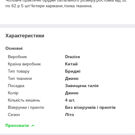
по 62 р 5 шт.Чотири кармани,тонка тканина.
Характеристики
Основні
Виробник
Drazice
Країна виробник
Китай
Тип товару
Бриджі
Тип тканини
Джинс
Посадка
Завищена талія
Колір
Джинс
Кількість кишень
4 шт.
Візерунки і принти
Без візерунків і принтів
Сезон
Літо
Приховати