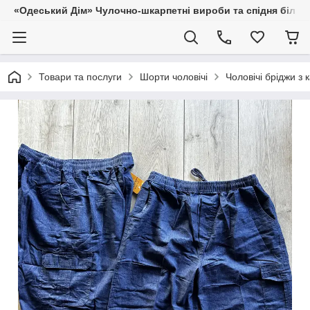
«Одеський Дім» Чулочно-шкарпетні вироби та спідня білиз
Товари та послуги
Шорти чоловічі
Чоловічі бріджи з 