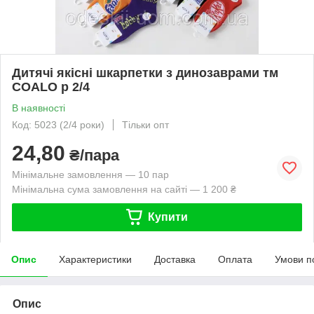
Дитячі якісні шкарпетки з динозаврами тм
COALO р 2/4
В наявності
Код: 5023 (2/4 роки)
Тільки опт
24,80
₴/пара
Мінімальне замовлення — 10 пар
Мінімальна сума замовлення на сайті — 1 200 ₴
Купити
Опис
Характеристики
Доставка
Оплата
Умови п
Опис