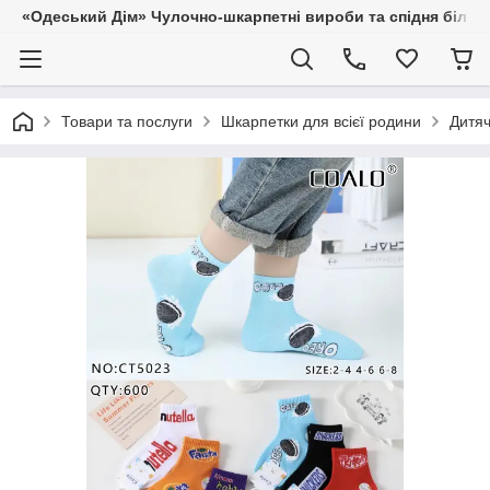
«Одеський Дім» Чулочно-шкарпетні вироби та спідня білиз
Товари та послуги
Шкарпетки для всієї родини
Дитяч