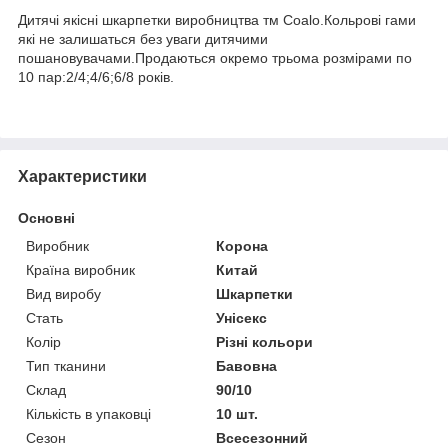
Дитячі якісні шкарпетки виробництва тм Coalo.Кольрові гами
які не залишаться без уваги дитячими
пошановувачами.Продаються окремо трьома розмірами по
10 пар:2/4;4/6;6/8 років.
Характеристики
Основні
Виробник
Корона
Країна виробник
Китай
Вид виробу
Шкарпетки
Стать
Унісекс
Колір
Різні кольори
Тип тканини
Бавовна
Склад
90/10
Кількість в упаковці
10 шт.
Сезон
Всесезонний