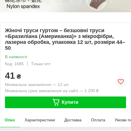
Жіночі труси гуртом – безшовні труси
«Бразиліана (Американка)» з мікрофібри,
лазерна обробка, упаковка 12 шт, розміри 44–
50
В наявності
Код: 1685
Тільки опт
41
₴
Мінімальне замовлення — 12 шт.
Мінімальна сума замовлення на сайті — 1 200 ₴
Купити
Опис
Характеристики
Доставка
Оплата
Умови п