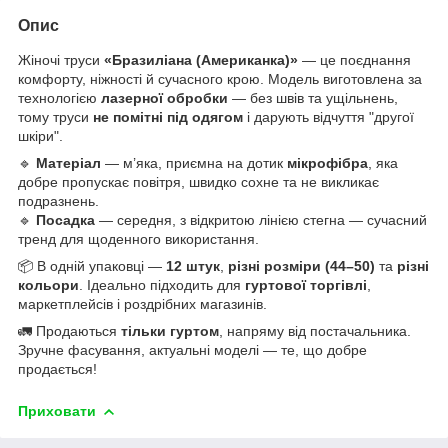
Опис
Жіночі труси
«Бразиліана (Американка)»
— це поєднання
комфорту, ніжності й сучасного крою. Модель виготовлена за
технологією
лазерної обробки
— без швів та ущільнень,
тому труси
не помітні під одягом
і дарують відчуття "другої
шкіри".
🔹
Матеріал
— м’яка, приємна на дотик
мікрофібра
, яка
добре пропускає повітря, швидко сохне та не викликає
подразнень.
🔹
Посадка
— середня, з відкритою лінією стегна — сучасний
тренд для щоденного використання.
📦 В одній упаковці —
12 штук
,
різні розміри (44–50)
та
різні
кольори
. Ідеально підходить для
гуртової торгівлі
,
маркетплейсів і роздрібних магазинів.
🚛 Продаються
тільки гуртом
, напряму від постачальника.
Зручне фасування, актуальні моделі — те, що добре
продається!
Приховати