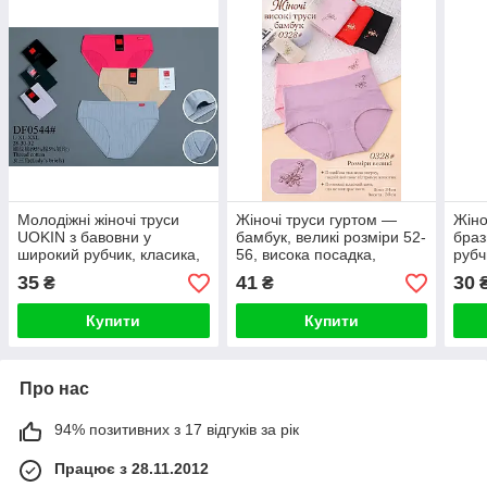
Молодіжні жіночі труси
Жіночі труси гуртом —
Жіно
UOKIN з бавовни у
бамбук, великі розміри 52-
браз
широкий рубчик, класика,
56, висока посадка,
рубч
6 кольорів, розміри 44–50,
подвійна тканина,
Love
35
41
30
₴
₴
упаковка 12 шт.
паковання 12 шт.
розм
Купити
Купити
Про нас
94% позитивних з 17 відгуків за рік
Працює з 28.11.2012