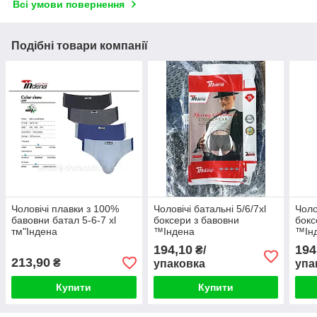
Всі умови повернення
Подібні товари компанії
Чоловічі плавки з 100%
Чоловічі батальні 5/6/7xl
Чоло
бавовни батал 5-6-7 xl
боксери з бавовни
бокс
тм"Індена
™Індена
™Ін
194,10
194
₴/
213,90
₴
упаковка
упа
Купити
Купити