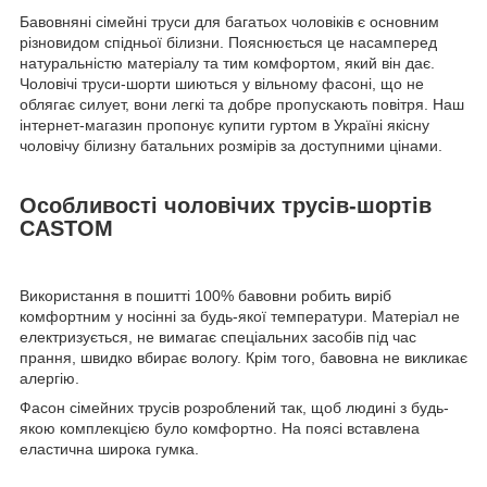
Бавовняні сімейні труси для багатьох чоловіків є основним
різновидом спідньої білизни. Пояснюється це насамперед
натуральністю матеріалу та тим комфортом, який він дає.
Чоловічі труси-шорти шиються у вільному фасоні, що не
облягає силует, вони легкі та добре пропускають повітря. Наш
інтернет-магазин пропонує купити гуртом в Україні якісну
чоловічу білизну батальних розмірів за доступними цінами.
Особливості чоловічих трусів-шортів
CASTOM
Використання в пошитті 100% бавовни робить виріб
комфортним у носінні за будь-якої температури. Матеріал не
електризується, не вимагає спеціальних засобів під час
прання, швидко вбирає вологу. Крім того, бавовна не викликає
алергію.
Фасон сімейних трусів розроблений так, щоб людині з будь-
якою комплекцією було комфортно. На поясі вставлена
еластична широка гумка.