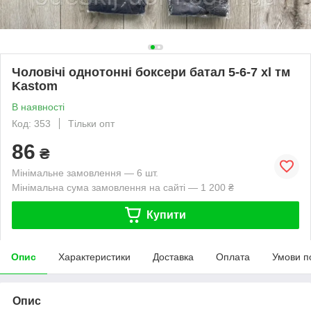
Чоловічі однотонні боксери батал 5-6-7 xl тм
Kastom
В наявності
Код: 353
Тільки опт
86
₴
Мінімальне замовлення — 6 шт.
Мінімальна сума замовлення на сайті — 1 200 ₴
Купити
Опис
Характеристики
Доставка
Оплата
Умови п
Опис