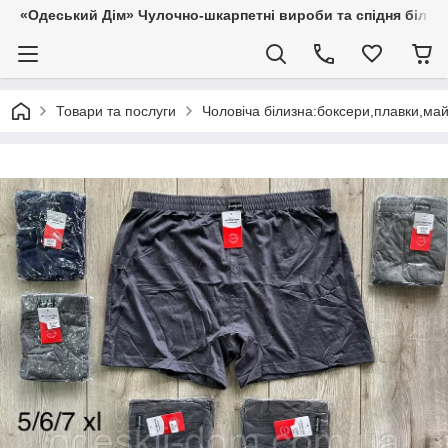
«Одеський Дім» Чулочно-шкарпетні вироби та спідня білиз
Товари та послуги
Чоловіча білизна:боксери,плавки,ма