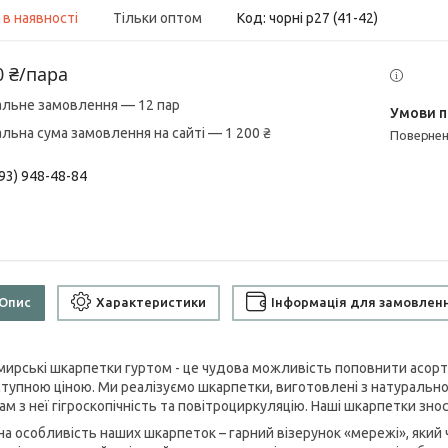
 в наявності
Тільки оптом
Код:
чорні р27 (41-42)
0 ₴/пара
альне замовлення — 12 пар
альна сума замовлення на сайті — 1 200 ₴
поверне
93) 948-48-84
Опис
Характеристики
Інформація для замовлен
ирські шкарпетки гуртом - це чудова можливість поповнити асорт
ступною ціною. Ми реалізуємо шкарпетки, виготовлені з натурально
м з неї гігроскопічність та повітроциркуляцію. Наші шкарпетки зно
а особливість наших шкарпеток – гарний візерунок «мережі», який чу