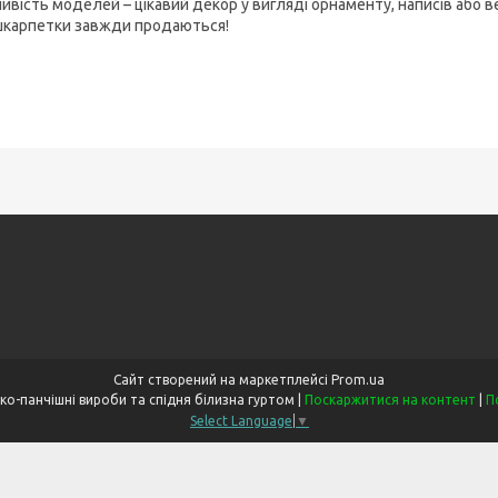
ивість моделей – цікавий декор у вигляді орнаменту, написів або 
шкарпетки завжди продаються!
Сайт створений на маркетплейсі
Prom.ua
«Одеський Дім» Шкарпетко-панчішні вироби та спідня білизна гуртом |
Поскаржитися на контент
|
П
Select Language
▼