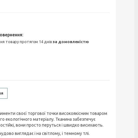
ння товару протягом 14 днів
за домовленістю
ня
именти своєї торгової точки високоякісним товаром
го екологічного матеріалу. Тканина забезпечує
состійкі, вони просто перуться і швидко висихають.
дово виглядає і на світлому, і темному тлі.