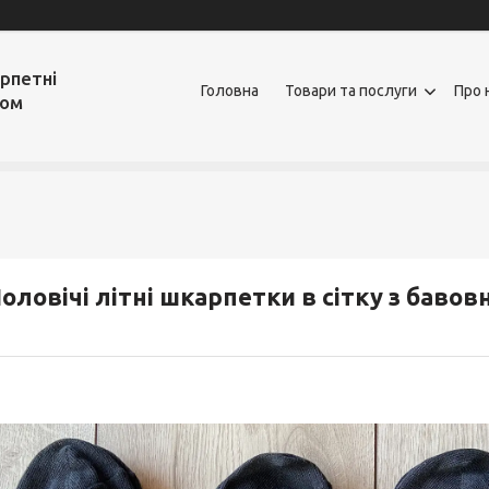
рпетні
Головна
Товари та послуги
Про 
том
оловічі літні шкарпетки в сітку з бавов