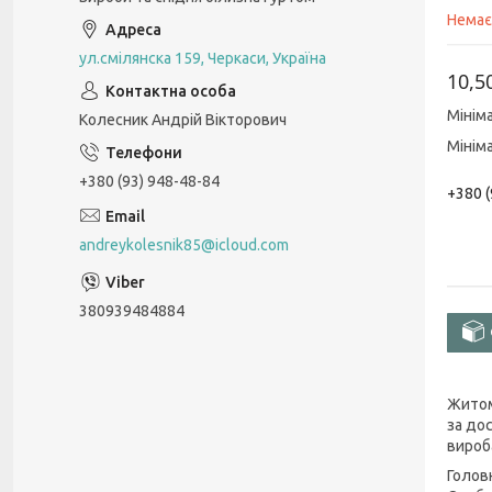
Немає
ул.смілянска 159, Черкаси, Україна
10,5
Мінім
Колесник Андрій Вікторович
Мінім
+380 (93) 948-48-84
+380 (
andreykolesnik85@icloud.com
380939484884
Житом
за до
вироба
Головн