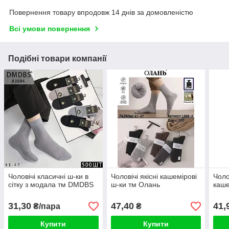
Повернення товару впродовж 14 днів за домовленістю
Всі умови повернення
Подібні товари компанії
Чоловічі класичні ш-ки в
Чоловічі якісні кашемірові
Чоло
сітку з модала тм DMDBS
ш-ки тм Олань
каше
31,30
47,40
41,
₴/пара
₴
Купити
Купити