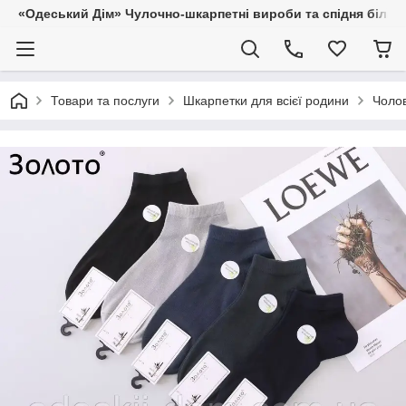
«Одеський Дім» Чулочно-шкарпетні вироби та спідня білиз
Товари та послуги
Шкарпетки для всієї родини
Чолов