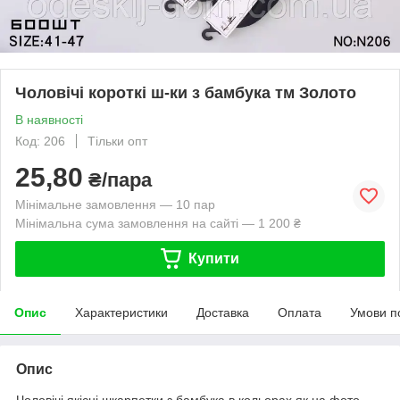
Чоловічі короткі ш-ки з бамбука тм Золото
В наявності
Код: 206
Тільки опт
25,80
₴/пара
Мінімальне замовлення — 10 пар
Мінімальна сума замовлення на сайті — 1 200 ₴
Купити
Опис
Характеристики
Доставка
Оплата
Умови п
Опис
Чоловічі якісні шкарпетки з бамбука в кольорах як на фото.