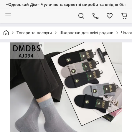
«Одеський Дім» Чулочно-шкарпетні вироби та спідня білиз
Товари та послуги
Шкарпетки для всієї родини
Чолов