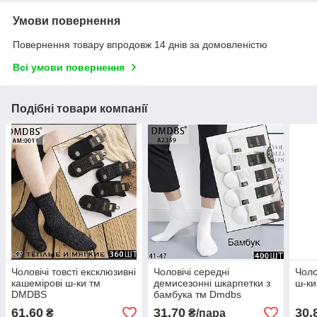
Умови повернення
Повернення товару впродовж 14 днів за домовленістю
Всі умови повернення
Подібні товари компанії
Чоловічі товсті ексклюзивні
Чоловічі середні
Чоло
кашемірові ш-ки тм
демисезонні шкарпетки з
ш-ки
DMDBS
бамбука тм Dmdbs
61,60
31,70
30,
₴
₴/пара