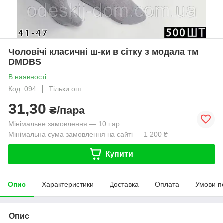
Чоловічі класичні ш-ки в сітку з модала тм
DMDBS
В наявності
Код: 094
Тільки опт
31,30
₴/пара
Мінімальне замовлення — 10 пар
Мінімальна сума замовлення на сайті — 1 200 ₴
Купити
Опис
Характеристики
Доставка
Оплата
Умови п
Опис