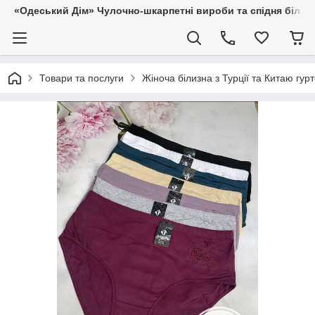
«Одеський Дім» Чулочно-шкарпетні вироби та спідня білиз
Товари та послуги
Жіноча білизна з Турції та Китаю гур