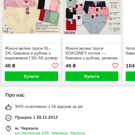
Жіночі великі труси XL–
Жіночі великі труси
Чоло
3XL бавовна в рубчик з
KOKOWEY оптом —
баво
мереживом | 50–56 розмір
бавовна у рубчик, резинка
| 12 шт ОПТ
SPORT, висока якість,
46
46
104
₴
₴
розміри 50–56 (XL–3XL)
Купити
Купити
Про нас
94% позитивних з 16 відгуків за рік
Працює з 28.11.2012
м. Черкаси
ул.смілянска 159, Черкаси, Україна