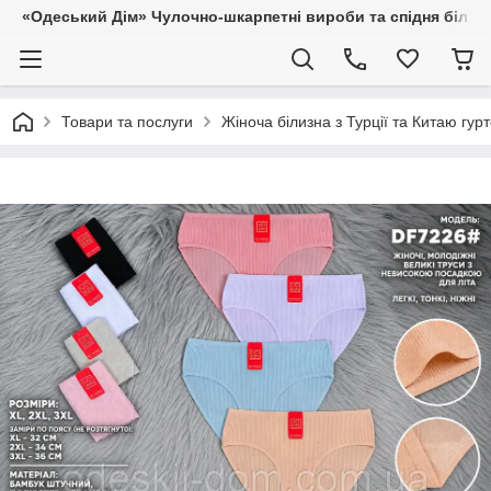
«Одеський Дім» Чулочно-шкарпетні вироби та спідня білиз
Товари та послуги
Жіноча білизна з Турції та Китаю гур