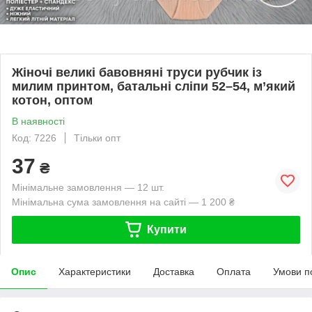
Жіночі великі бавовняні труси рубчик із
милим принтом, батальні сліпи 52–54, м’який
котон, оптом
В наявності
Код: 7226
Тільки опт
37
₴
Мінімальне замовлення — 12 шт.
Мінімальна сума замовлення на сайті — 1 200 ₴
Купити
Опис
Характеристики
Доставка
Оплата
Умови п