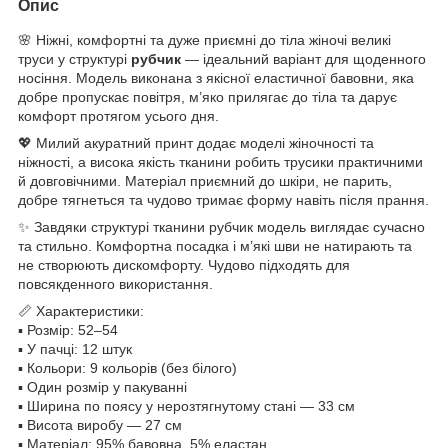
Опис
🌸 Ніжні, комфортні та дуже приємні до тіла жіночі великі
труси у структурі
рубчик
— ідеальний варіант для щоденного
носіння. Модель виконана з якісної еластичної бавовни, яка
добре пропускає повітря, м’яко прилягає до тіла та дарує
комфорт протягом усього дня.
💖 Милий акуратний принт додає моделі жіночності та
ніжності, а висока якість тканини робить трусики практичними
й довговічними. Матеріал приємний до шкіри, не парить,
добре тягнеться та чудово тримає форму навіть після прання.
✨ Завдяки структурі тканини рубчик модель виглядає сучасно
та стильно. Комфортна посадка і м’які шви не натирають та
не створюють дискомфорту. Чудово підходять для
повсякденного використання.
📏 Характеристики:
▪ Розмір: 52–54
▪ У пачці: 12 штук
▪ Кольори: 9 кольорів (без білого)
▪ Один розмір у пакуванні
▪ Ширина по поясу у нерозтягнутому стані — 33 см
▪ Висота виробу — 27 см
▪ Матеріал: 95% бавовна, 5% еластан