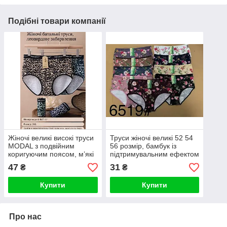
Подібні товари компанії
Жіночі великі високі труси
Труси жіночі великі 52 54
MODAL з подвійним
56 розмір, бамбук із
коригуючим поясом, м’які
підтримувальним ефектом
та комфортні, батальні,
і плоским швом, який не
47
31
₴
₴
оптом 54–58
натирає
Купити
Купити
Про нас