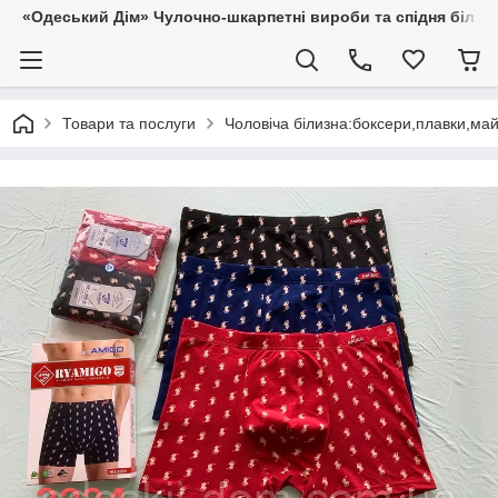
«Одеський Дім» Чулочно-шкарпетні вироби та спідня білиз
Товари та послуги
Чоловіча білизна:боксери,плавки,ма