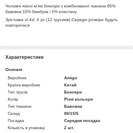
Чоловічі якісні мʼякі боксери з комбінованої тканини:80%
бавовни;15% бамбука і 5% еластану.
Зрістовка xl-4xl. 6 уп (12 трусиків).Середні розміри будуть
повторятися
Характеристики
Основні
Виробник
Amigo
Країна виробник
Китай
Тип трусів
Боксери
Колір
Різні кольори
Тип тканини
Бавовна
Склад
80/15/5
Посадка
Середня посадка
Кількість в упаковці
2 шт.