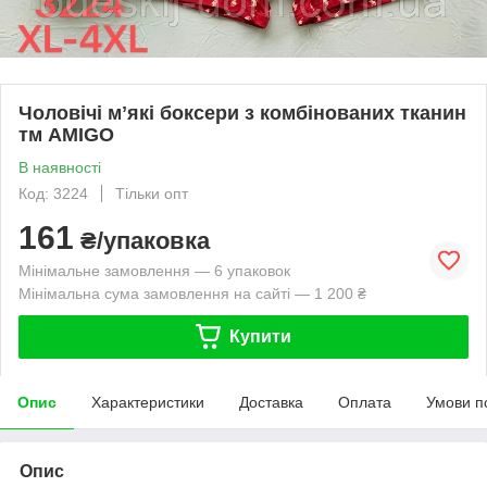
Чоловічі мʼякі боксери з комбінованих тканин
тм AMIGO
В наявності
Код: 3224
Тільки опт
161
₴/упаковка
Мінімальне замовлення — 6 упаковок
Мінімальна сума замовлення на сайті — 1 200 ₴
Купити
Опис
Характеристики
Доставка
Оплата
Умови п
Опис