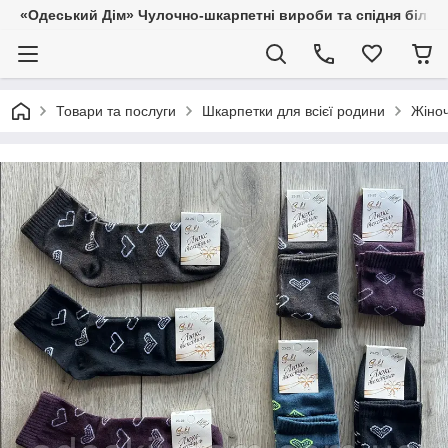
«Одеський Дім» Чулочно-шкарпетні вироби та спідня білиз
Товари та послуги
Шкарпетки для всієї родини
Жіноч