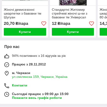
Жіночі демисезонні
Стандартні Житомир
Жіно
шкарпетки з бавовни тм
стрейчеві жіночі ш-ки з
шка
Шугуан
бавовни тм Універсал
80 
20,70
12
14,
₴/пара
₴/пара
Купити
Купити
Про нас
94% позитивних з 16 відгуків за рік
Працює з 28.11.2012
м. Черкаси
ул.смілянска 159, Черкаси, Україна
Контакти
Сьогодні працює з 09:00 до 15:00
Показати весь графік роботи