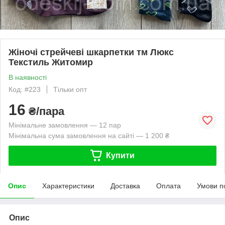
Жіночі стрейчеві шкарпетки тм Люкс
Текстиль Житомир
В наявності
Код: #223
Тільки опт
16
₴/пара
Мінімальне замовлення — 12 пар
Мінімальна сума замовлення на сайті — 1 200 ₴
Купити
Опис
Характеристики
Доставка
Оплата
Умови п
Опис