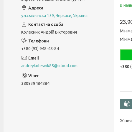
В ная
ул.смілянска 159, Черкаси, Україна
23,9
Мінім
Колесник Андрій Вікторович
Мінім
+380 (93) 948-48-84
andreykolesnik85@icloud.com
+380 (
380939484884
Жіночі