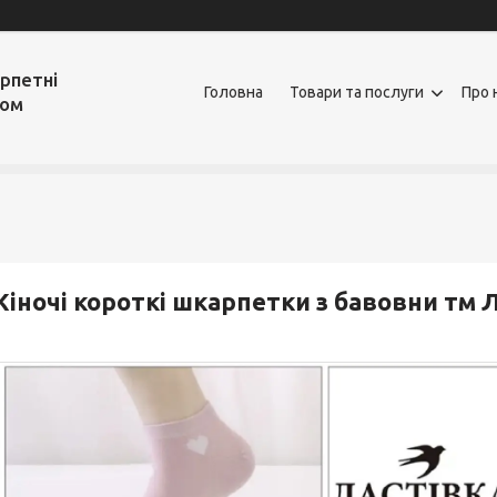
рпетні
Головна
Товари та послуги
Про 
том
іночі короткі шкарпетки з бавовни тм 