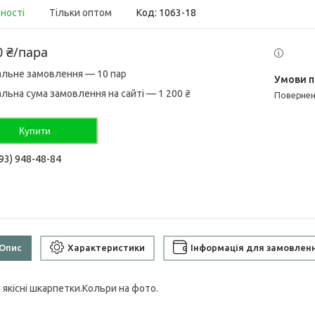
вності
Тільки оптом
Код:
1063-18
0 ₴/пара
альне замовлення — 10 пар
альна сума замовлення на сайті — 1 200 ₴
поверне
Купити
93) 948-48-84
Опис
Характеристики
Інформація для замовлен
 якісні шкарпетки.Кольри на фото.