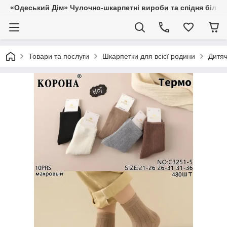
«Одеський Дім» Чулочно-шкарпетні вироби та спідня білиз
Товари та послуги
Шкарпетки для всієї родини
Дитяч