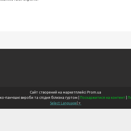
Сайт створений на маркетплейсі
Prom.ua
«Одеський Дім» Шкарпетко-панчішні вироби та спідня білизна гуртом |
Поскаржитися на контент
|
П
Select Language
▼