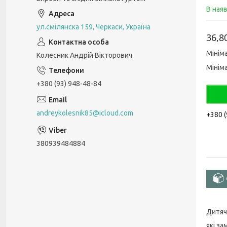
В ная
ул.смілянска 159, Черкаси, Україна
36,8
Мінім
Колесник Андрій Вікторович
Мінім
+380 (93) 948-48-84
andreykolesnik85@icloud.com
+380 (
380939484884
Дитячі
які з