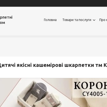
рпетні
Головна
Товари та послуги
Про 
том
итячі якісні кашемірові шкарпетки тм К