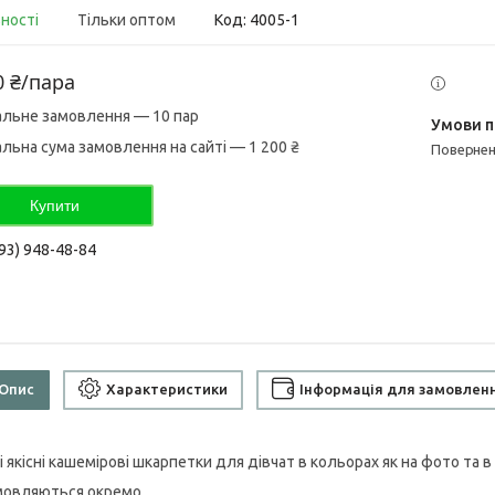
вності
Тільки оптом
Код:
4005-1
0 ₴/пара
альне замовлення — 10 пар
альна сума замовлення на сайті — 1 200 ₴
поверне
Купити
93) 948-48-84
Опис
Характеристики
Інформація для замовлен
 якісні кашемірові шкарпетки для дівчат в кольорах як на фото та в 
амовляються окремо.