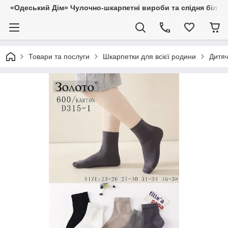
«Одеський Дім» Чулочно-шкарпетні вироби та спідня білиз
Товари та послуги
Шкарпетки для всієї родини
Дитяч