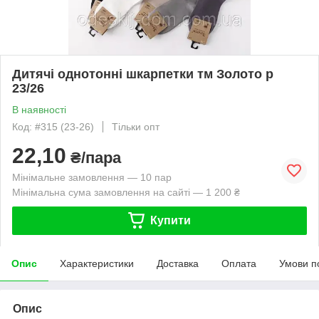
Дитячі однотонні шкарпетки тм Золото р
23/26
В наявності
Код: #315 (23-26)
Тільки опт
22,10
₴/пара
Мінімальне замовлення — 10 пар
Мінімальна сума замовлення на сайті — 1 200 ₴
Купити
Опис
Характеристики
Доставка
Оплата
Умови п
Опис