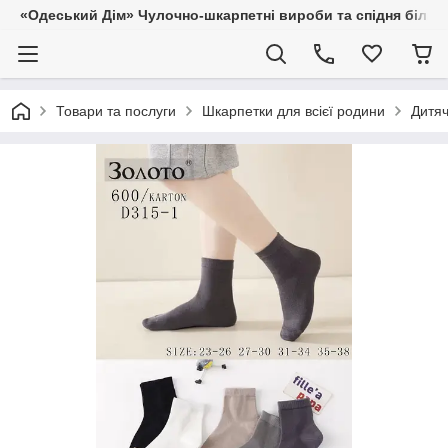
«Одеський Дім» Чулочно-шкарпетні вироби та спідня білиз
Товари та послуги
Шкарпетки для всієї родини
Дитяч