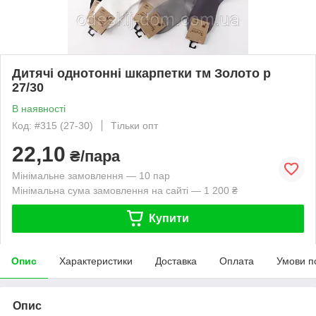
Дитячі однотонні шкарпетки тм Золото р
27/30
В наявності
Код: #315 (27-30)
Тільки опт
22,10
₴/пара
Мінімальне замовлення — 10 пар
Мінімальна сума замовлення на сайті — 1 200 ₴
Купити
Опис
Характеристики
Доставка
Оплата
Умови п
Опис