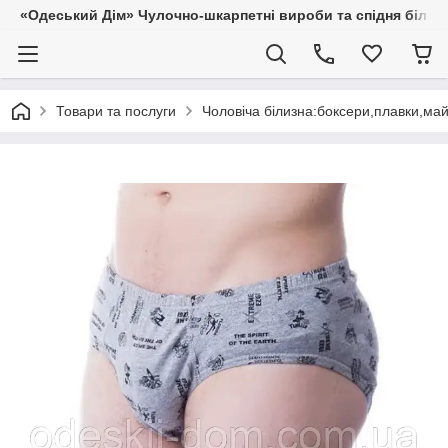
«Одеський Дім» Чулочно-шкарпетні вироби та спідня білиз
Товари та послуги
Чоловіча білизна:боксери,плавки,ма