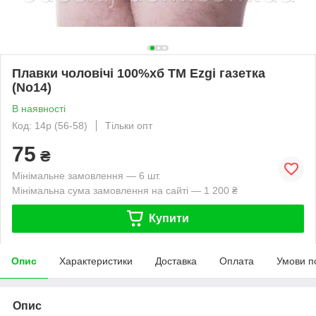
Плавки чоловічі 100%хб ТМ Ezgi газетка
(No14)
В наявності
Код: 14р (56-58)
Тільки опт
75
₴
Мінімальне замовлення — 6 шт.
Мінімальна сума замовлення на сайті — 1 200 ₴
Купити
Опис
Характеристики
Доставка
Оплата
Умови п
Опис