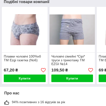
Подібні товари компанії
Плавки чоловічі 100%хб
Чоловічі сімейні *Сірі*
Плав
ТМ Ezgi газетка (No6)
труси з трикотажу ТМ
ТМ E
EZGI №14
67,20
109,50
69
₴
₴
Купити
Купити
Про нас
94% позитивних з 16 відгуків за рік